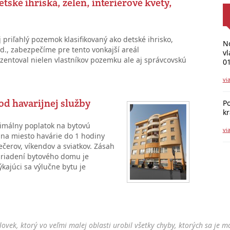
tské ihriská, zeleň, interiérové kvety,
priľahlý pozemok klasifikovaný ako detské ihrisko,
No
od., zabezpečíme pre tento vonkajší areál
vl
ezentoval nielen vlastníkov pozemku ale aj správcovskú
01
vi
od havarijnej služby
Po
k
imálny poplatok na bytovú
vi
 na miesto havárie do 1 hodiny
čerov, víkendov a sviatkov. Zásah
zariadení bytového domu je
kajúci sa výlučne bytu je
lovek, ktorý vo veľmi malej oblasti urobil všetky chyby, ktorých sa je m