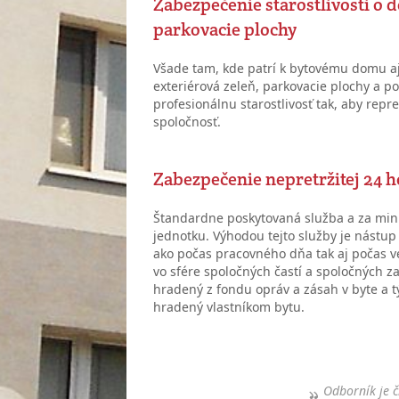
Zabezpečenie starostlivosti o de
parkovacie plochy
Všade tam, kde patrí k bytovému domu aj 
exteriérová zeleň, parkovacie plochy a p
profesionálnu starostlivosť tak, aby repr
spoločnosť.
Zabezpečenie nepretržitej 24 h
Štandardne poskytovaná služba a za min
jednotku. Výhodou tejto služby je nástup
ako počas pracovného dňa tak aj počas ve
vo sfére spoločných častí a spoločných 
hradený z fondu opráv a zásah v byte a tý
hradený vlastníkom bytu.
Odborník je č