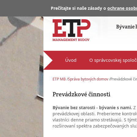
Prečítajte si naše zásady o
ochrane osob
Bývanie b
Úvod
O správcovskej spoloč
ETP MB
/
Správa bytových domov
/
Prevádzkové či
Prevádzkové činnosti
Bývanie bez starosti - bývanie s nami.
Z 
prevádzkovej oblasti. Preberieme kontro
vlastníci denne priamo stretávajú. S týmt
rozširovaní spektra zabezpečovaných slu