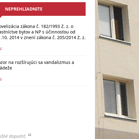
NEPREHLIADNITE
velizácia zákona č. 182/1993 Z. z. o
astníctve bytov a NP s účinnosťou od
.10. 2014 v znení zákona č. 205/2014 Z. z.
ac
zor na rozšírujúci sa vandalizmus a
rádeže
ac
ožné dopustiť.