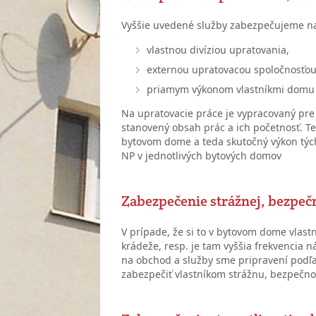
Vyššie uvedené služby zabezpečujeme n
vlastnou divíziou upratovania,
externou upratovacou spoločnosťo
priamym výkonom vlastníkmi domu
Na upratovacie práce je vypracovaný pr
stanovený obsah prác a ich početnosť. 
bytovom dome a teda skutočný výkon tých
NP v jednotlivých bytových domov
Zabezpečenie strážnej, bezpeč
V prípade, že si to v bytovom dome vlastn
krádeže, resp. je tam vyššia frekvencia 
na obchod a služby sme pripravení podľ
zabezpečiť vlastníkom strážnu, bezpečn