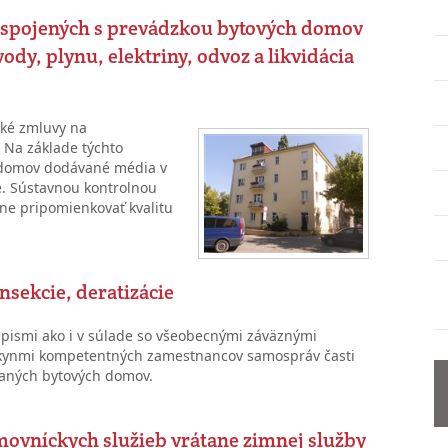
b spojených s prevádzkou bytových domov
ody, plynu, elektriny, odvoz a likvidácia
ské zmluvy na
Na základe týchto
 domov dodávané média v
e. Sústavnou kontrolnou
e pripomienkovať kvalitu
nsekcie, deratizácie
pismi ako i v súlade so všeobecnými záväznými
okynmi kompetentných zamestnancov samospráv časti
vaných bytových domov.
ovníckych služieb vrátane zimnej služby