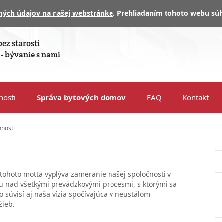
ných údajov na našej webstránke
. Prehliadaním tohoto webu súh
ez starostí
- bývanie s nami
nosti
Správa bytových domov
FAQ
Kontakt
nnosti
tohoto motta vyplýva zameranie našej spoločnosti v
lu nad všetkými prevádzkovými procesmi, s ktorými sa
o súvisí aj naša vízia spočívajúca v neustálom
žieb.