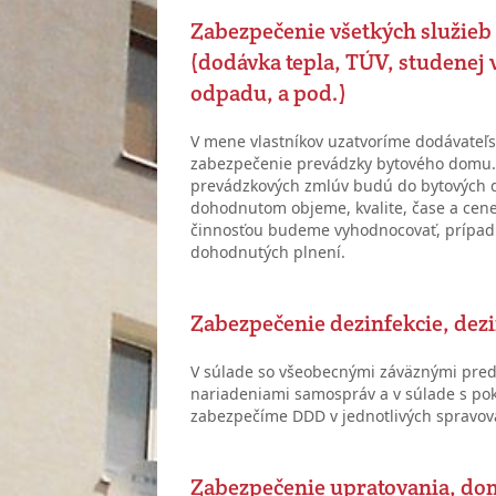
Zabezpečenie všetkých služie
(dodávka tepla, TÚV, studenej v
odpadu, a pod.)
V mene vlastníkov uzatvoríme dodávateľ
zabezpečenie prevádzky bytového domu. 
prevádzkových zmlúv budú do bytových
dohodnutom objeme, kvalite, čase a cen
činnosťou budeme vyhodnocovať, prípadn
dohodnutých plnení.
Zabezpečenie dezinfekcie, dezi
V súlade so všeobecnými záväznými pred
nariadeniami samospráv a v súlade s p
zabezpečíme DDD v jednotlivých spravo
Zabezpečenie upratovania, dom