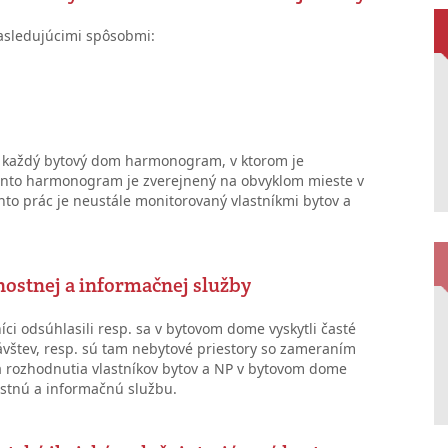
asledujúcimi spôsobmi:
u
e každý bytový dom harmonogram, v ktorom je
Tento harmonogram je zverejnený na obvyklom mieste v
to prác je neustále monitorovaný vlastníkmi bytov a
nostnej a informačnej služby
íci odsúhlasili resp. sa v bytovom dome vyskytli časté
návštev, resp. sú tam nebytové priestory so zameraním
a rozhodnutia vlastníkov bytov a NP v bytovom dome
ostnú a informačnú službu.