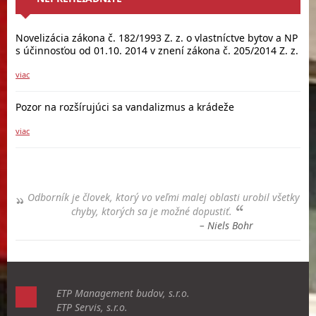
Novelizácia zákona č. 182/1993 Z. z. o vlastníctve bytov a NP
s účinnosťou od 01.10. 2014 v znení zákona č. 205/2014 Z. z.
viac
Pozor na rozšírujúci sa vandalizmus a krádeže
viac
Odborník je človek, ktorý vo veľmi malej oblasti urobil všetky
chyby, ktorých sa je možné dopustiť.
– Niels Bohr
ETP Management budov, s.r.o.
ETP Servis, s.r.o.