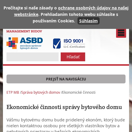
Prečítajte si naše zásady o
ochrane osobných údajov na našej
webstránke
. Prehliadaním tohoto webu súhlasíte s
Bývanie bez starostí
používaním Cookies.
Súhlasím
- bývanie s nami
PREJSŤ NA NAVIGÁCIU
ETP MB
/
Správa bytových domov
/
Ekonomické činnosti
Ekonomické činnosti správy bytového domu
Vášmu bytovému domu bude pridelený ekonóm, ktorý bude
nielen kontaktnou osobou pre všetkých vlastníkov bytov a
nebytových priestorov v bežných ekonomických