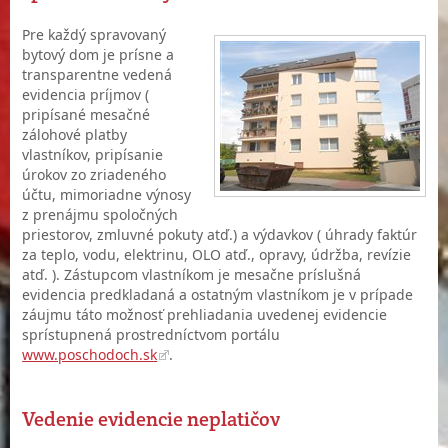
Pre každý spravovaný
bytový dom je prísne a
transparentne vedená
evidencia príjmov (
pripísané mesačné
zálohové platby
vlastníkov, pripísanie
úrokov zo zriadeného
účtu, mimoriadne výnosy
z prenájmu spoločných
priestorov, zmluvné pokuty atď.) a výdavkov ( úhrady faktúr
za teplo, vodu, elektrinu, OLO atď., opravy, údržba, revízie
atď. ). Zástupcom vlastníkom je mesačne príslušná
evidencia predkladaná a ostatným vlastníkom je v prípade
záujmu táto možnosť prehliadania uvedenej evidencie
sprístupnená prostredníctvom portálu
www.poschodoch.sk
.
Vedenie evidencie neplatičov