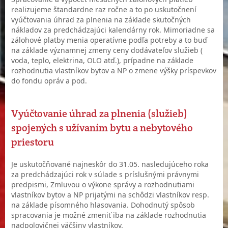
realizujeme štandardne raz ročne a to po uskutočnení
vyúčtovania úhrad za plnenia na základe skutočných
nákladov za predchádzajúci kalendárny rok. Mimoriadne sa
zálohové platby menia operatívne podľa potreby a to buď
na základe významnej zmeny ceny dodávateľov služieb (
voda, teplo, elektrina, OLO atď.), prípadne na základe
rozhodnutia vlastníkov bytov a NP o zmene výšky príspevkov
do fondu opráv a pod.
Vyúčtovanie úhrad za plnenia (služieb)
spojených s užívaním bytu a nebytového
priestoru
Je uskutočňované najneskôr do 31.05. nasledujúceho roka
za predchádzajúci rok v súlade s príslušnými právnymi
predpismi, Zmluvou o výkone správy a rozhodnutiami
vlastníkov bytov a NP prijatými na schôdzi vlastníkov resp.
na základe písomného hlasovania. Dohodnutý spôsob
spracovania je možné zmeniť iba na základe rozhodnutia
nadpolovičnej väčšiny vlastníkov.