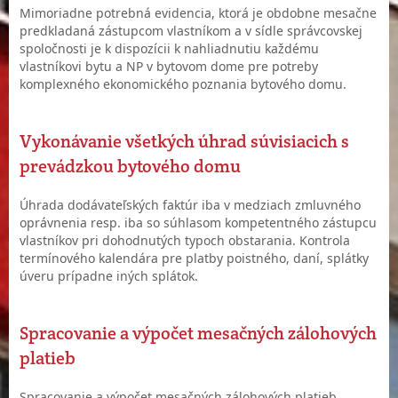
Mimoriadne potrebná evidencia, ktorá je obdobne mesačne
predkladaná zástupcom vlastníkom a v sídle správcovskej
spoločnosti je k dispozícii k nahliadnutiu každému
vlastníkovi bytu a NP v bytovom dome pre potreby
komplexného ekonomického poznania bytového domu.
Vykonávanie všetkých úhrad súvisiacich s
prevádzkou bytového domu
Úhrada dodávateľských faktúr iba v medziach zmluvného
oprávnenia resp. iba so súhlasom kompetentného zástupcu
vlastníkov pri dohodnutých typoch obstarania. Kontrola
termínového kalendára pre platby poistného, daní, splátky
úveru prípadne iných splátok.
Spracovanie a výpočet mesačných zálohových
platieb
Spracovanie a výpočet mesačných zálohových platieb