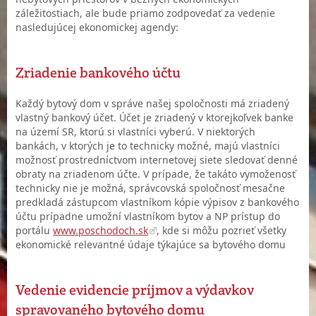
záležitostiach, ale bude priamo zodpovedať za vedenie
nasledujúcej ekonomickej agendy:
Zriadenie bankového účtu
Každý bytový dom v správe našej spoločnosti má zriadený
vlastný bankový účet. Účet je zriadený v ktorejkoľvek banke
na území SR, ktorú si vlastníci vyberú. V niektorých
bankách, v ktorých je to technicky možné, majú vlastníci
možnosť prostredníctvom internetovej siete sledovať denné
obraty na zriadenom účte. V prípade, že takáto vymoženosť
technicky nie je možná, správcovská spoločnosť mesačne
predkladá zástupcom vlastníkom kópie výpisov z bankového
účtu prípadne umožní vlastníkom bytov a NP prístup do
portálu
www.poschodoch.sk
, kde si môžu pozrieť všetky
ekonomické relevantné údaje týkajúce sa bytového domu
Vedenie evidencie príjmov a výdavkov
spravovaného bytového domu