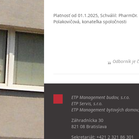
Platnosť od 01.1.2025, Schválil: PharmDr
Polakovičová, konateľka spoločnosti
Odborník je č
ETP Management budov, s.r.o.
ETP Servis, s.r.o.
ETP Management bytových domov, 
Záhradnícka 30
821 08 Bratislava
Sekretariát:
+421 2 321 86 301