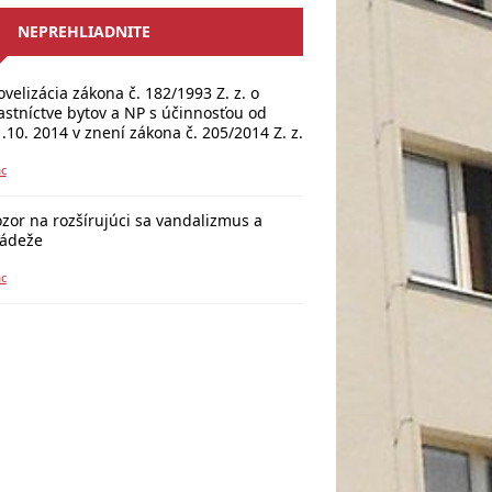
NEPREHLIADNITE
velizácia zákona č. 182/1993 Z. z. o
astníctve bytov a NP s účinnosťou od
.10. 2014 v znení zákona č. 205/2014 Z. z.
ac
zor na rozšírujúci sa vandalizmus a
rádeže
ac