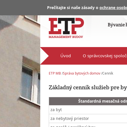
Prečítajte si naše zásady o
ochrane osob
Bývanie b
Úvod
O správcovskej spoloč
ETP MB
/
Správa bytových domov
/
Cenník
Základný cenník služieb pre b
Štandardná mesačná od
za byt
za nebytový priestor