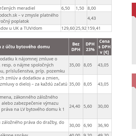
určených meradiel
6,50
1,50
8,00
odoch.sk – v zmysle platného
4,43
ročný poplatok
ladov u UK a TUV/dom
129,60
25,92
159,41
Cena
Bez
DPH
h z účtu bytového domu
s DPH
DPH
23%
v [€]
dodatku k nájomnej zmluve o
, resp. o nájme spoločných
35,00
8,05
43,05
mu, príslušenstva, príp. pozemku
ch zmlúv a dodatkov a zmien,
zmluvy o dielo) – za každú začatú
35,00
8,05
43,05
emena, zákonného záložného
u alebo zabezpečenie výmazu
24,40
5,60
30,00
práva na LV bytového domu k 1
u záložného práva do dražby, do
30,00
6,90
36,90
 výkone správy
40,00
9,20
49,20