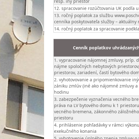
resp. iný priestor
12. spracovanie rozúčtovania UK podľa 
13. ročný poplatok za službu www.posch
cenníka poskytovateľa služby – aktuálny 
14. ročný poplatok za spracovanie podk
Cenník poplatkov uhrádzanýc
1. vypracovanie nájomnej zmluvy, príp. 
nájme spoločných nebytových priestorov
priestorov, zariadení, častí bytového do
2. vyhotovovanie a pripomienkovanie iný
zániku zmlúv (iné ako nájomné zmluvy a 
hodinu
3. zabezpečenie vyznačenia vecného br
práva na LV bytového domu k 1 priestor
vecného bremena, zákonného záložného 
priestoru
4. prihlásenie pohľadávky v rámci výkon
exekučného konania
5. vyhotovenie úplného znenia zmluvy o