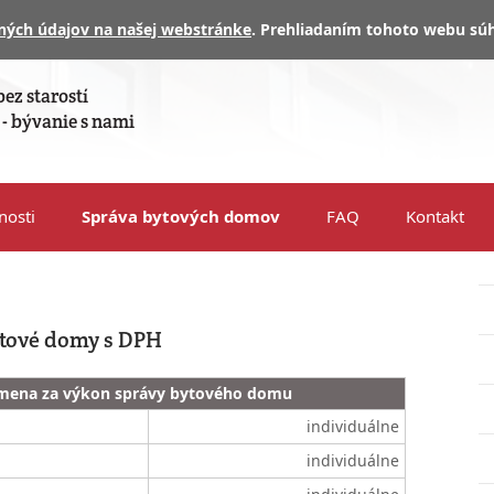
ných údajov na našej webstránke
. Prehliadaním tohoto webu súh
ez starostí
- bývanie s nami
nosti
Správa bytových domov
FAQ
Kontakt
ytové domy s DPH
mena za výkon správy bytového domu
individuálne
individuálne