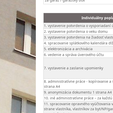
za garáž / garážový box
Individuálny popl
1. vystavenie potvrdenia o vysporiadaní
2. vystavenie potvrdenia o veku domu
3. vystavenie potvrdenia na žiadosť vlast
4. spracovanie splátkového kalendára dl
5. elektronizácia a archivácia
6. vedenie a správa úverového účtu
7. vystavenie a zaslanie upomienky
8. administratívne práce - kopírovanie 
strana A4
9. anonymizácia dokumentu 1 strana A4
10. iné administratívne práce – za každ
11. spracovanie opravného vyúčtovania
strane vlastníka, vlastníkov za byt/NP/ga