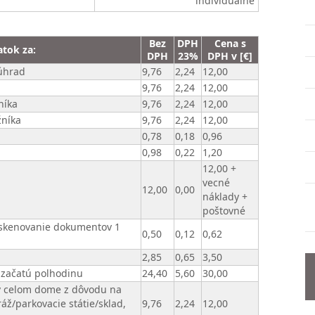
individuálne
Bez
DPH
Cena s
atok za:
DPH
23%
DPH v [€]
 úhrad
9,76
2,24
12,00
9,76
2,24
12,00
níka
9,76
2,24
12,00
žníka
9,76
2,24
12,00
0,78
0,18
0,96
0,98
0,22
1,20
12,00 +
vecné
12,00
0,00
náklady +
poštovné
a skenovanie dokumentov 1
0,50
0,12
0,62
2,85
0,65
3,50
ú začatú polhodinu
24,40
5,60
30,00
 v celom dome z dôvodu na
ráž/parkovacie státie/sklad,
9,76
2,24
12,00