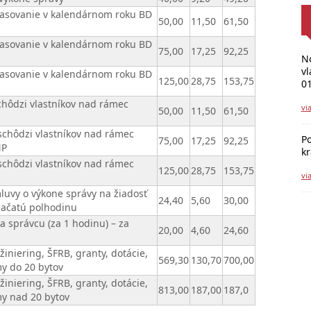
hlasovanie v kalendárnom roku BD
50,00
11,50
61,50
hlasovanie v kalendárnom roku BD
75,00
17,25
92,25
No
vl
hlasovanie v kalendárnom roku BD
125,00
28,75
153,75
01
schôdzi vlastníkov nad rámec
vi
50,00
11,50
61,50
 schôdzi vlastníkov nad rámec
Po
75,00
17,25
92,25
NP
k
 schôdzi vlastníkov nad rámec
125,00
28,75
153,75
vi
luvy o výkone správy na žiadosť
24,40
5,60
30,00
 začatú polhodinu
 správcu (za 1 hodinu) – za
20,00
4,60
24,60
žiniering, ŠFRB, granty, dotácie,
569,30
130,70
700,00
y do 20 bytov
žiniering, ŠFRB, granty, dotácie,
813,00
187,00
187,0
my nad 20 bytov