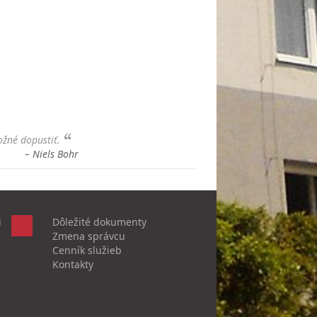
ožné dopustiť.
– Niels Bohr
i
Dôležité dokumenty
Zmena správcu
Cenník služieb
Kontakty