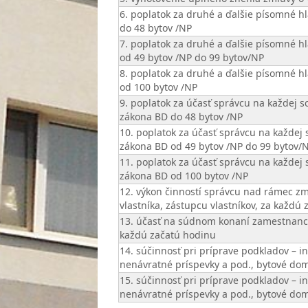
6. poplatok za druhé a ďalšie písomné 
do 48 bytov /NP
7. poplatok za druhé a ďalšie písomné 
od 49 bytov /NP do 99 bytov/NP
8. poplatok za druhé a ďalšie písomné 
od 100 bytov /NP
9. poplatok za účasť správcu na každej 
zákona BD do 48 bytov /NP
10. poplatok za účasť správcu na každej
zákona BD od 49 bytov /NP do 99 bytov/
11. poplatok za účasť správcu na každej
zákona BD od 100 bytov /NP
12. výkon činností správcu nad rámec zm
vlastníka, zástupcu vlastníkov, za každú
13. účasť na súdnom konaní zamestnanca
každú začatú hodinu
14. súčinnosť pri príprave podkladov – in
nenávratné príspevky a pod., bytové dom
15. súčinnosť pri príprave podkladov – in
nenávratné príspevky a pod., bytové do