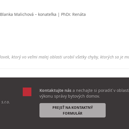
. Blanka Malichová – konateľka | PhDr. Renáta
lovek, ktorý vo veľmi malej oblasti urobil všetky chyby, ktorých sa je m
Kontaktujte nás
a nechajte si poradiť v oblast
výkonu správy bytových domov.
s.r.o.
PREJSŤ NA KONTAKTNÝ
FORMULÁR